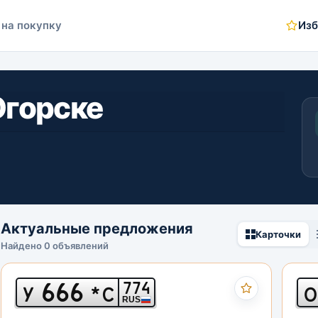
 на покупку
Изб
Югорске
Актуальные предложения
Карточки
Найдено 0 объявлений
666
774
У
*С
О
RUS