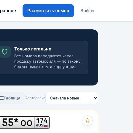
ранное
Разместить номер
Войти
Только легально
Все номера передаются через
продажу автомобиля — по закону,
без «серых» схем и коррупции.
Таблица
Сортировка
55*
174
ОО
RUS