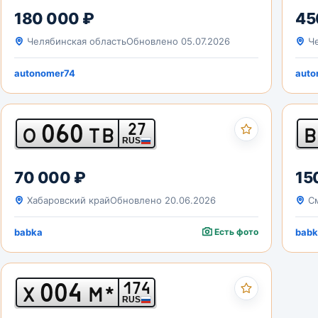
180 000 ₽
45
Челябинская область
Обновлено 05.07.2026
Че
autonomer74
auto
060
27
О
ТВ
В
RUS
70 000 ₽
15
Хабаровский край
Обновлено 20.06.2026
См
babka
Есть фото
babk
004
174
Х
М*
RUS