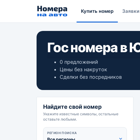
Купить номер
Заявки
Гос номера в 
0 предложений
Цены без накруток
Сделки без посредников
Найдите свой номер
Укажите известные символы, остальные
оставьте любыми.
РЕГИОН ПОИСКА
Все регионы