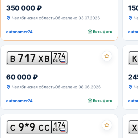
350 000 ₽
15
Челябинская область
Обновлено 03.07.2026
Че
autonomer74
Есть фото
auto
717
774
В
ХВ
К
RUS
60 000 ₽
24
Челябинская область
Обновлено 08.06.2026
Че
autonomer74
Есть фото
auto
9*9
174
С
СС
Х
RUS