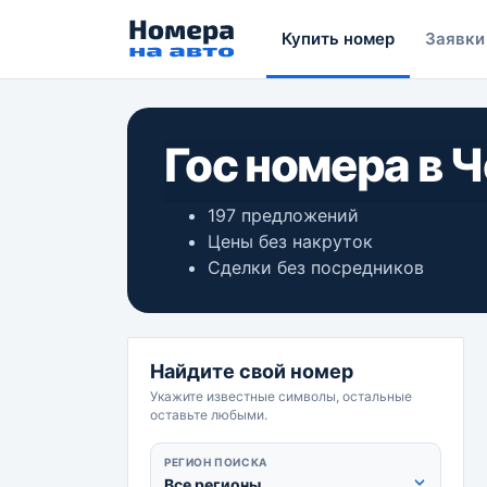
Купить номер
Заявки
Гос номера в 
197 предложений
Цены без накруток
Сделки без посредников
Найдите свой номер
Укажите известные символы, остальные
оставьте любыми.
РЕГИОН ПОИСКА
Все регионы