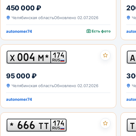
450 000 ₽
20
Челябинская область
Обновлено 02.07.2026
Че
autonomer74
Есть фото
auto
004
174
Х
М*
А
RUS
95 000 ₽
30
Челябинская область
Обновлено 02.07.2026
Че
autonomer74
auto
666
174
*
ТТ
Т
RUS