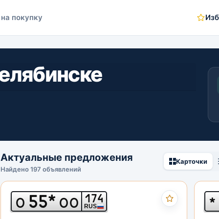
 на покупку
Изб
Челябинске
Актуальные предложения
Карточки
Найдено 197 объявлений
55*
174
О
ОО
*
RUS