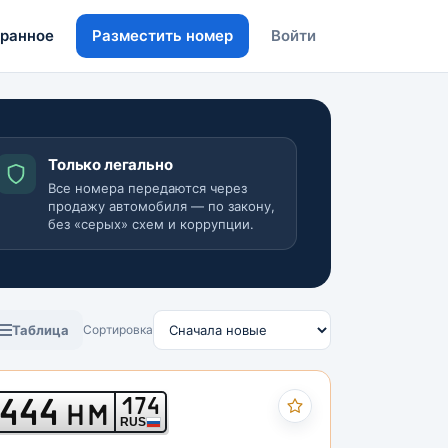
ранное
Разместить номер
Войти
Только легально
Все номера передаются через
продажу автомобиля — по закону,
без «серых» схем и коррупции.
Таблица
Сортировка
444
174
НМ
RUS