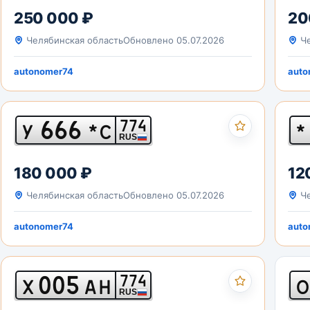
250 000 ₽
20
Челябинская область
Обновлено 05.07.2026
Че
autonomer74
auto
666
774
У
*С
*
RUS
180 000 ₽
12
Челябинская область
Обновлено 05.07.2026
Че
autonomer74
auto
005
774
Х
АН
О
RUS