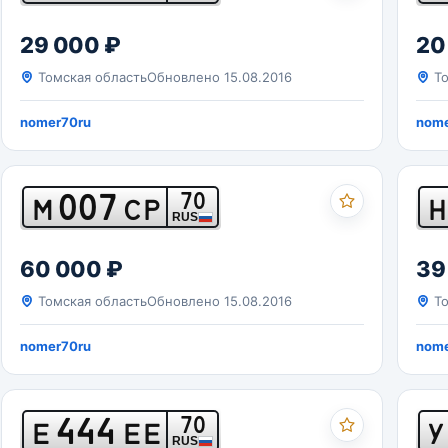
29 000 ₽
20
Томская область
Обновлено 15.08.2016
То
nomer70ru
nome
007
70
М
СР
Н
RUS
60 000 ₽
39
Томская область
Обновлено 15.08.2016
То
nomer70ru
nome
444
70
Е
ЕЕ
У
RUS