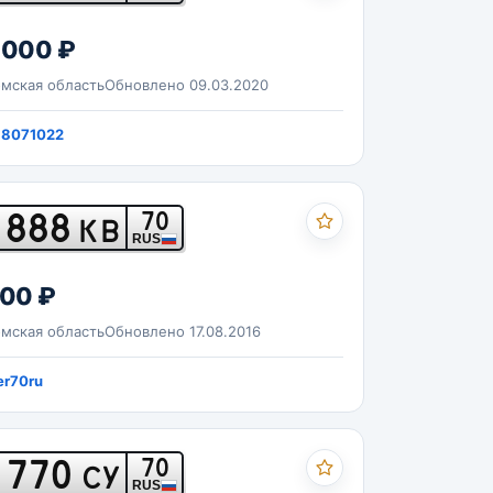
 000 ₽
мская область
Обновлено 09.03.2020
38071022
888
70
КВ
RUS
000 ₽
мская область
Обновлено 17.08.2016
r70ru
770
70
СУ
RUS