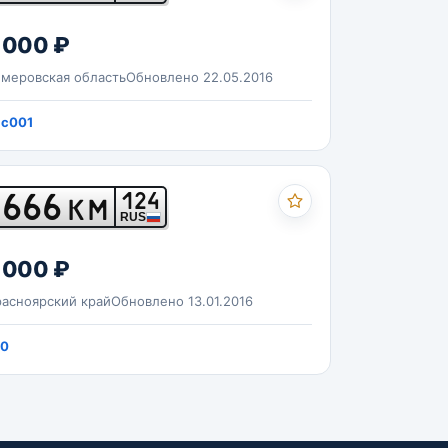
 000 ₽
меровская область
Обновлено 22.05.2016
ic001
666
124
КМ
RUS
 000 ₽
асноярский край
Обновлено 13.01.2016
g0