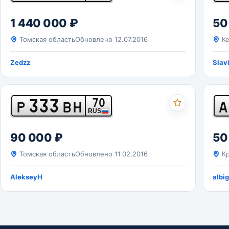
1 440 000 ₽
50
Томская область
Обновлено 12.07.2016
Ке
Zedzz
Slav
333
70
Р
ВН
А
RUS
90 000 ₽
50
Томская область
Обновлено 11.02.2016
Кр
AlekseyH
albi