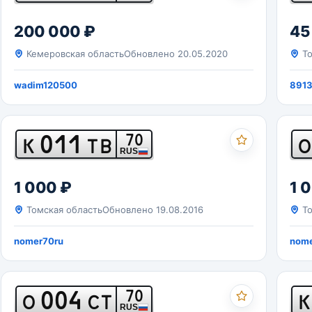
200 000 ₽
45
Кемеровская область
Обновлено 20.05.2020
То
wadim120500
891
011
70
К
ТВ
О
RUS
1 000 ₽
1 
Томская область
Обновлено 19.08.2016
То
nomer70ru
nome
004
70
О
СТ
К
RUS