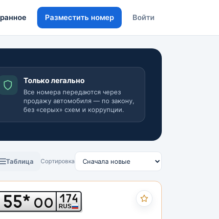
ранное
Разместить номер
Войти
Только легально
Все номера передаются через
продажу автомобиля — по закону,
без «серых» схем и коррупции.
Таблица
Сортировка
55*
174
ОО
RUS