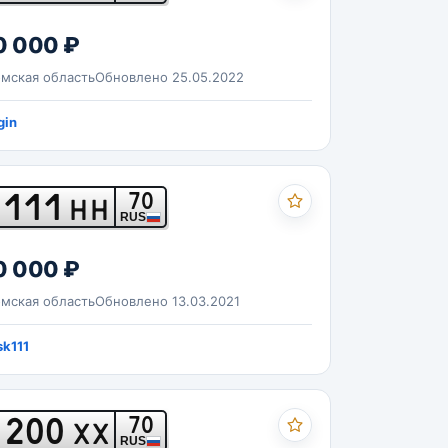
0 000 ₽
мская область
Обновлено 25.05.2022
gin
111
70
НН
RUS
0 000 ₽
мская область
Обновлено 13.03.2021
k111
200
70
ХХ
RUS