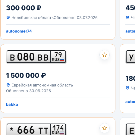
300 000 ₽
45
Челябинская область
Обновлено 03.07.2026
Че
autonomer74
auto
080
79
В
ВВ
У
RUS
1 500 000 ₽
18
Еврейская автономная область
Че
Обновлено 30.06.2026
auto
babka
666
174
*
ТТ
Е
RUS