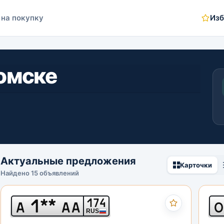
 на покупку
Изб
Томске
Актуальные предложения
Карточки
Найдено 15 объявлений
1**
174
А
АА
О
RUS