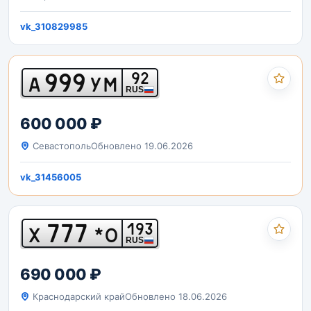
vk_310829985
999
92
А
УМ
RUS
600 000 ₽
Севастополь
Обновлено 19.06.2026
vk_31456005
777
193
Х
*О
RUS
690 000 ₽
Краснодарский край
Обновлено 18.06.2026