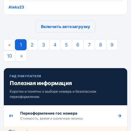
Aleks23
Включить автозагрузку
Previous
«
1
2
3
4
5
6
7
8
9
Next
10
»
ГИД ПОКУПАТЕЛЯ
Полезная информация
Коротко и понятно о выборе номера и безопасном
переоформлении.
Переоформление гос номера
01
Стоимость, время и различные нюансы