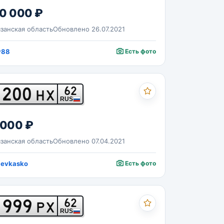
0 000 ₽
занская область
Обновлено 26.07.2021
y88
Есть фото
200
62
НХ
RUS
 000 ₽
занская область
Обновлено 07.04.2021
levkasko
Есть фото
999
62
РХ
RUS