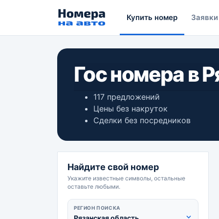
Купить номер
Заявки
Гос номера в 
117 предложений
Цены без накруток
Сделки без посредников
Найдите свой номер
Укажите известные символы, остальные
оставьте любыми.
РЕГИОН ПОИСКА
Рязанская область