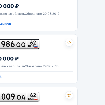
0 000 ₽
занская область
Обновлено 20.05.2019
SAN838
986
62
ОО
RUS
0 000 ₽
занская область
Обновлено 29.12.2018
4
009
62
ОА
RUS