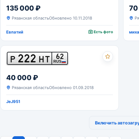
135 000 ₽
70
Рязанская область
Обновлено 10.11.2018
Ря
Евпатий
Есть фото
мих
222
62
Р
НТ
RUS
40 000 ₽
Рязанская область
Обновлено 01.09.2018
JeJ951
Включить автозагр