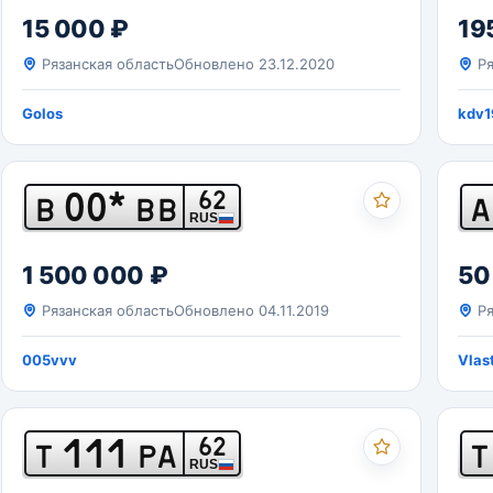
15 000 ₽
19
Рязанская область
Обновлено 23.12.2020
Ря
Golos
kdv1
00*
62
В
ВВ
А
RUS
1 500 000 ₽
50
Рязанская область
Обновлено 04.11.2019
Ря
005vvv
Vlas
111
62
Т
РА
Т
RUS