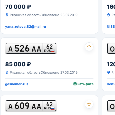
70 000 ₽
16
Рязанская область
Обновлено 23.07.2019
Ря
yana.zotova.82@mail.ru
NIS
526
62
А
АА
О
RUS
85 000 ₽
12
Рязанская область
Обновлено 27.03.2019
Ря
gosnomer-rus
Есть фото
Den1
609
62
А
АА
О
RUS