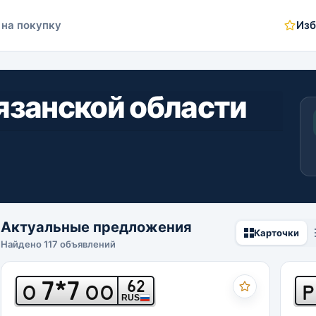
 на покупку
Изб
Рязанской области
Актуальные предложения
Карточки
Найдено 117 объявлений
7*7
62
О
ОО
Р
RUS