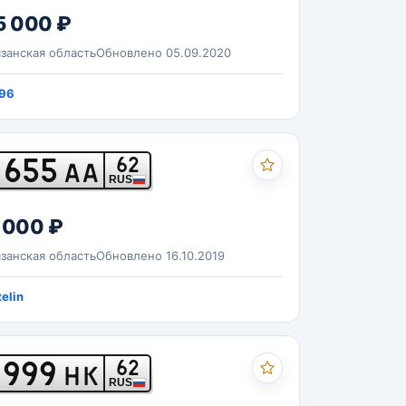
5 000 ₽
занская область
Обновлено 05.09.2020
96
655
62
АА
RUS
 000 ₽
занская область
Обновлено 16.10.2019
telin
999
62
НК
RUS