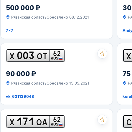
500 000 ₽
30
Рязанская область
Обновлено 08.12.2021
Ря
7x7
And
003
62
Х
ОТ
Х
RUS
90 000 ₽
75
Рязанская область
Обновлено 15.05.2021
Ря
vk_631139048
koro
171
62
Х
ОА
С
RUS