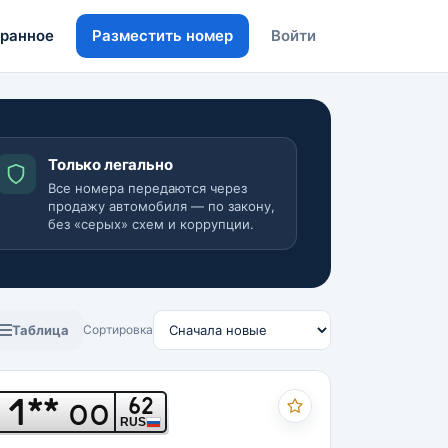
ранное
Разместить номер
Войти
Только легально
Все номера передаются через
продажу автомобиля — по закону,
без «серых» схем и коррупции.
Таблица
Сортировка
1**
62
ОО
RUS