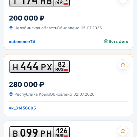
Т
НВ
RUS
200 000 ₽
Челябинская область
Обновлено 05.07.2026
autonomer74
Есть фото
444
82
Н
РХ
RUS
280 000 ₽
Республика Крым
Обновлено 02.07.2026
vk_31456005
099
126
В
РН
RUS