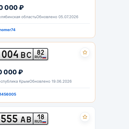
0 000 ₽
лябинская область
Обновлено 05.07.2026
nomer74
004
82
ВС
RUS
0 000 ₽
спублика Крым
Обновлено 19.06.2026
1456005
555
18
АВ
RUS