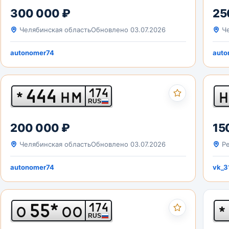
300 000 ₽
25
Челябинская область
Обновлено 03.07.2026
Че
autonomer74
auto
444
174
*
НМ
Н
RUS
200 000 ₽
15
Челябинская область
Обновлено 03.07.2026
Ре
autonomer74
vk_3
55*
174
О
ОО
*
RUS