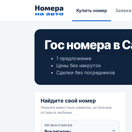
Купить номер
Заявки
Гос номера в 
1 предложение
Цены без накруток
Сделки без посредников
Найдите свой номер
Укажите известные символы, остальные
оставьте любыми.
РЕГИОН ПОИСКА
Все регионы