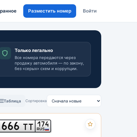
ранное
Разместить номер
Войти
Только легально
Все номера передаются через
продажу автомобиля — по закону,
без «серых» схем и коррупции.
Таблица
Сортировка
666
174
ТТ
RUS