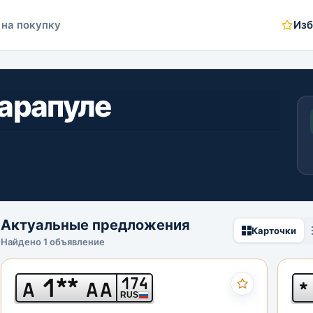
 на покупку
Изб
Сарапуле
Актуальные предложения
Карточки
Найдено 1 объявление
1**
174
А
АА
*
RUS