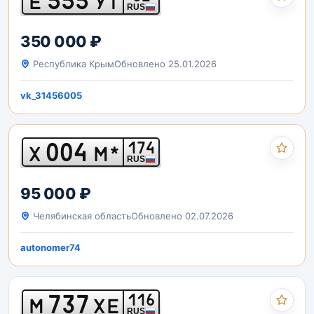
Е
УТ
RUS
350 000 ₽
Республика Крым
Обновлено 25.01.2026
vk_31456005
004
174
Х
М*
RUS
95 000 ₽
Челябинская область
Обновлено 02.07.2026
autonomer74
737
116
М
ХЕ
RUS