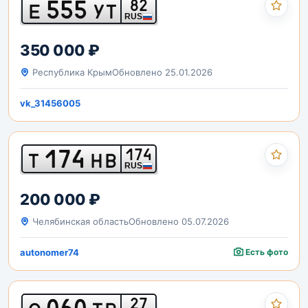
555
82
Е
УТ
RUS
350 000 ₽
Республика Крым
Обновлено 25.01.2026
vk_31456005
174
174
Т
НВ
RUS
200 000 ₽
Челябинская область
Обновлено 05.07.2026
autonomer74
Есть фото
060
27