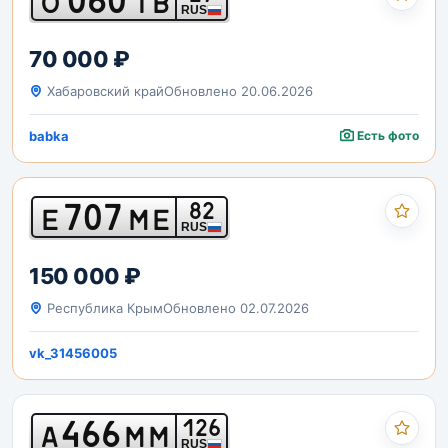
О
ТВ
RUS
70 000 ₽
Хабаровский край
Обновлено 20.06.2026
babka
Есть фото
707
82
Е
МЕ
RUS
150 000 ₽
Республика Крым
Обновлено 02.07.2026
vk_31456005
466
126
А
ММ
RUS