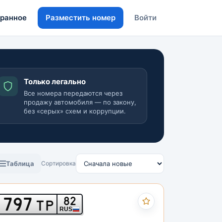
ранное
Разместить номер
Войти
Только легально
Все номера передаются через
продажу автомобиля — по закону,
без «серых» схем и коррупции.
Таблица
Сортировка
797
82
ТР
RUS