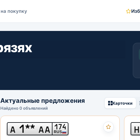
 на покупку
Изб
рязях
Актуальные предложения
Карточки
Найдено 0 объявлений
1**
174
А
АА
Н
RUS