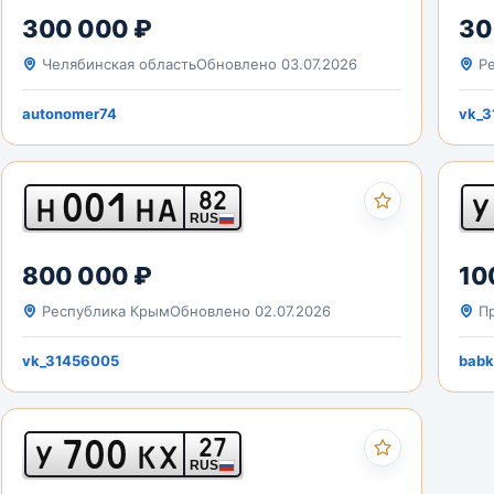
300 000 ₽
30
Челябинская область
Обновлено 03.07.2026
Ре
autonomer74
vk_3
001
82
Н
НА
У
RUS
800 000 ₽
10
Республика Крым
Обновлено 02.07.2026
Пр
vk_31456005
babk
700
27
У
КХ
RUS