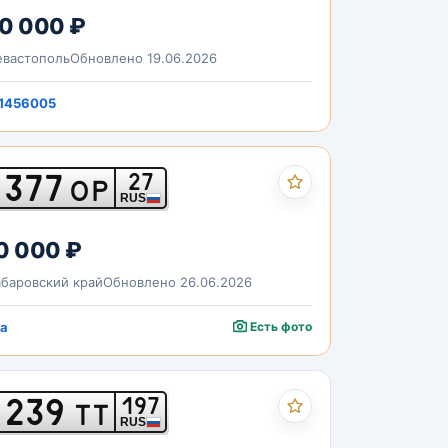
0 000 ₽
вастополь
Обновлено 19.06.2026
1456005
377
27
ОР
RUS
0 000 ₽
баровский край
Обновлено 26.06.2026
a
Есть фото
239
197
ТТ
RUS