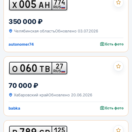
005
774
Х
АН
RUS
350 000 ₽
Челябинская область
Обновлено 03.07.2026
autonomer74
Есть фото
060
27
О
ТВ
RUS
70 000 ₽
Хабаровский край
Обновлено 20.06.2026
babka
Есть фото
789
125