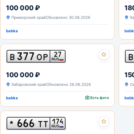
100 000 ₽
18
Приморский край
Обновлено 30.06.2026
Ха
babka
babk
377
27
В
ОР
В
RUS
100 000 ₽
15
Хабаровский край
Обновлено 26.06.2026
См
babka
Есть фото
babk
666
174
*
ТТ
RUS