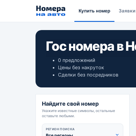
Купить номер
Заявки
Гос номера в 
0 предложений
Цены без накруток
Сделки без посредников
Найдите свой номер
Укажите известные символы, остальные
оставьте любыми.
РЕГИОН ПОИСКА
Все регионы