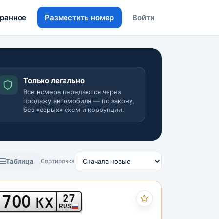
ранное
Разместить номер
Войти
Только легально
Все номера передаются через
продажу автомобиля — по закону,
без «серых» схем и коррупции.
Таблица
Сортировка
700
27
КХ
RUS