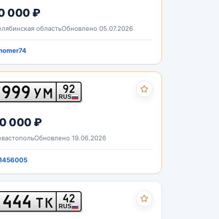
0 000 ₽
лябинская область
Обновлено 05.07.2026
nomer74
999
92
УМ
RUS
0 000 ₽
вастополь
Обновлено 19.06.2026
1456005
444
42
ТК
RUS