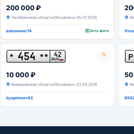
200 000 ₽
20
Челябинская область
Обновлено 05.07.2026
Ке
autonomer74
Есть фото
Viru
454
42
*
**
Р
RUS
10 000 ₽
50
Кемеровская область
Обновлено 03.03.2016
Ке
ilyapletnev92
8952