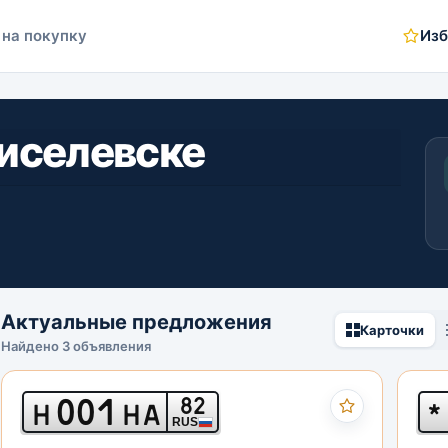
 на покупку
Изб
Киселевске
Актуальные предложения
Карточки
Найдено 3 объявления
001
82
Н
НА
*
RUS