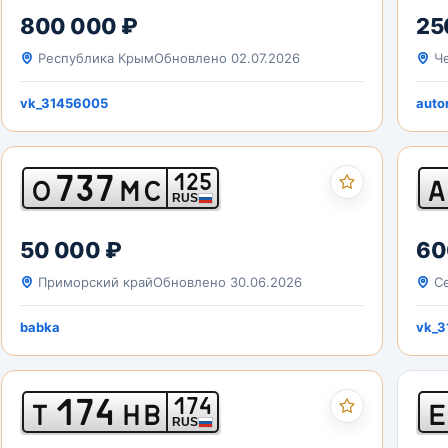
800 000 ₽
25
Республика Крым
Обновлено 02.07.2026
Че
vk_31456005
auto
737
125
О
МС
А
RUS
50 000 ₽
60
Приморский край
Обновлено 30.06.2026
Се
babka
vk_3
174
174
Т
НВ
Е
RUS