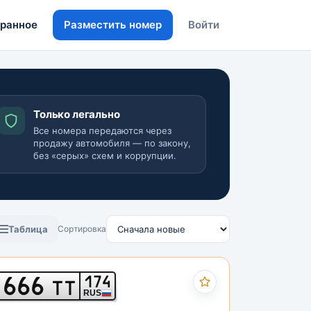
ранное
Разместить номер
Войти
Только легально
Все номера передаются через
продажу автомобиля — по закону,
без «серых» схем и коррупции.
Таблица
Сортировка
666
174
ТТ
RUS