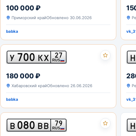
100 000 ₽
15
Приморский край
Обновлено 30.06.2026
Ре
babka
vk_3
700
27
У
КХ
Н
RUS
180 000 ₽
28
Хабаровский край
Обновлено 26.06.2026
Ре
babka
vk_3
080
79
В
ВВ
Н
RUS