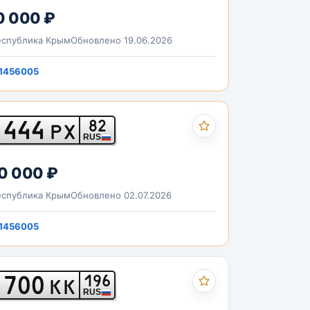
0 000 ₽
спублика Крым
Обновлено 19.06.2026
1456005
444
82
РХ
RUS
0 000 ₽
спублика Крым
Обновлено 02.07.2026
1456005
700
196
КК
RUS