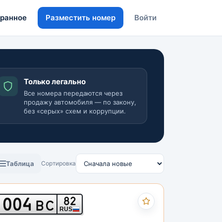
ранное
Разместить номер
Войти
Только легально
Все номера передаются через
продажу автомобиля — по закону,
без «серых» схем и коррупции.
Таблица
Сортировка
004
82
ВС
RUS