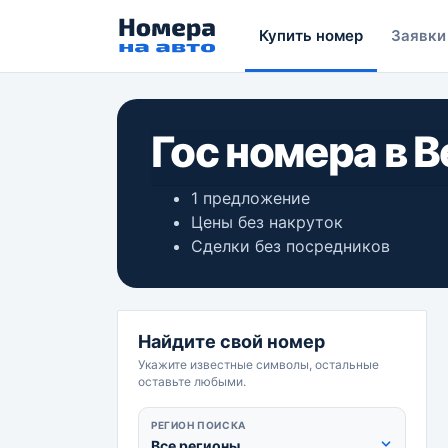
Купить номер
Заявки
Гос номера в 
1 предложение
Цены без накруток
Сделки без посредников
Найдите свой номер
Укажите известные символы, остальные
оставьте любыми.
РЕГИОН ПОИСКА
Все регионы