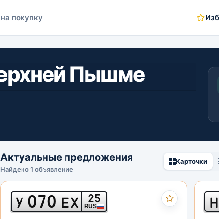
 на покупку
Изб
Верхней Пышме
Актуальные предложения
Карточки
Найдено 1 объявление
070
25
У
ЕХ
Н
RUS