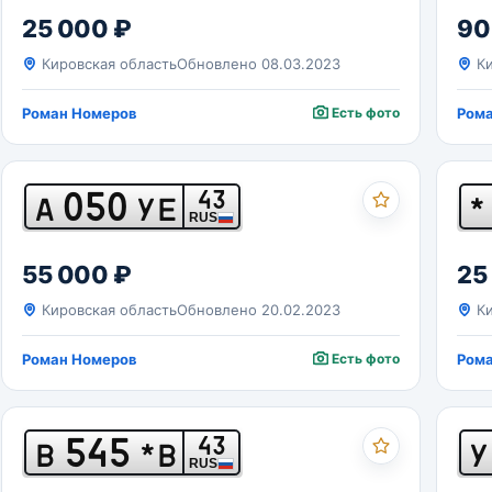
25 000 ₽
90
Кировская область
Обновлено 08.03.2023
Ки
Роман Номеров
Есть фото
Ром
050
43
А
УЕ
*
RUS
55 000 ₽
25
Кировская область
Обновлено 20.02.2023
Ки
Роман Номеров
Есть фото
Ром
545
43
В
*В
У
RUS