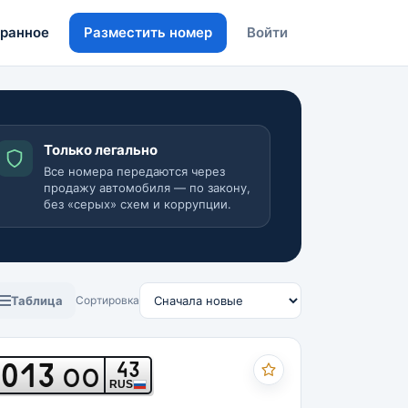
ранное
Разместить номер
Войти
Только легально
Все номера передаются через
продажу автомобиля — по закону,
без «серых» схем и коррупции.
Таблица
Сортировка
013
43
ОО
RUS