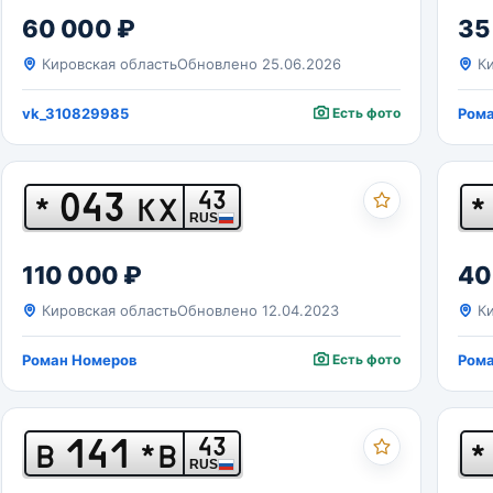
60 000 ₽
35
Кировская область
Обновлено 25.06.2026
Ки
vk_310829985
Есть фото
Ром
043
43
*
КХ
*
RUS
110 000 ₽
40
Кировская область
Обновлено 12.04.2023
Ки
Роман Номеров
Есть фото
Ром
141
43
В
*В
*
RUS