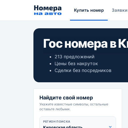
Купить номер
Заявки
Гос номера в 
213 предложений
Цены без накруток
Сделки без посредников
Найдите свой номер
Укажите известные символы, остальные
оставьте любыми.
РЕГИОН ПОИСКА
Кировская область